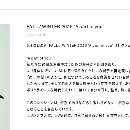
FALL / WINTER 2026 "A part of you”
2026.06.02
6月13日より、FALL / WINTER 2026 “A part of you
“A part of you”
私たちは過剰な主張や装うための緊張から距離を取り、
より身体に近く、より心に寄り添う存在としての帽子を再定義し
「第二の髪」のように、身につけていることを意識させない自
もたらし ます。そして自由さを備え帽子という存在を越えて、あ
ポリクライシスな時代において、装いは自分を守り、整え、前に
このコレクションは、特別でありながら主張しすぎない “ 特別な
となることを目指しています。
よりシンプルに、より気軽に。自然に寄り添い続ける存在として