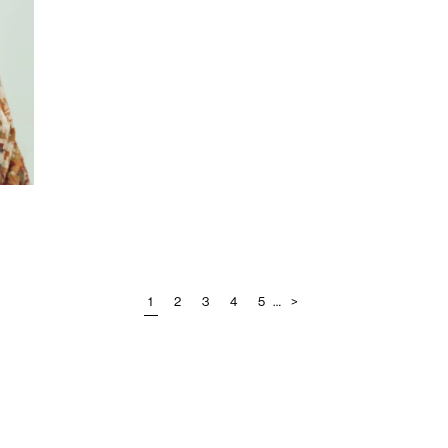
1
2
3
4
5
…
>