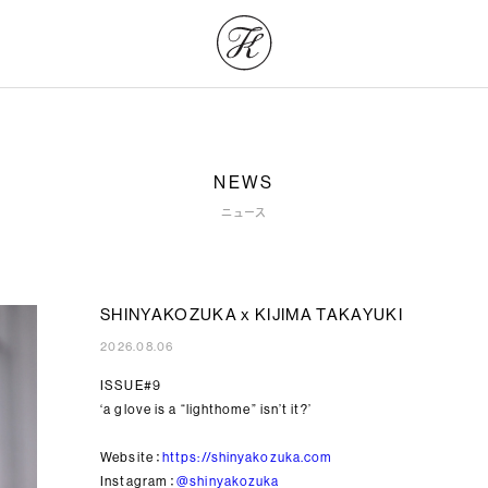
NEWS
ニュース
SHINYAKOZUKA x KIJIMA TAKAYUKI
2026.08.06
ISSUE#9
‘a glove is a “lighthome” isn’t it?’
Website：
https://shinyakozuka.com
Instagram：
@shinyakozuka