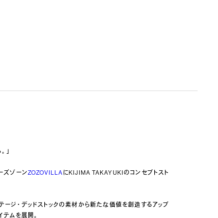
。」
ナーズゾーン
ZOZOVILLA
にKIJIMA TAKAYUKIのコンセプトスト
ンテージ・デッドストックの素材から新たな価値を創造するアップ
アイテムを展開。