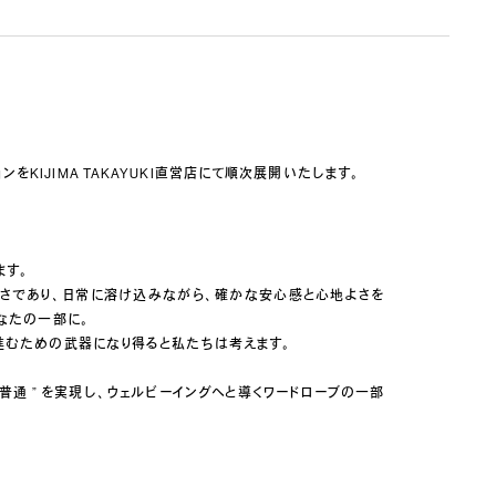
” コレクションをKIJIMA TAKAYUKI直営店にて順次展開いたします。
ます。
然さであり、日常に溶け込みながら、確かな安心感と心地よさを
なたの一部に。
進むための武器になり得ると私たちは考えます。
普通 ” を実現し、ウェルビーイングへと導くワードローブの一部
。