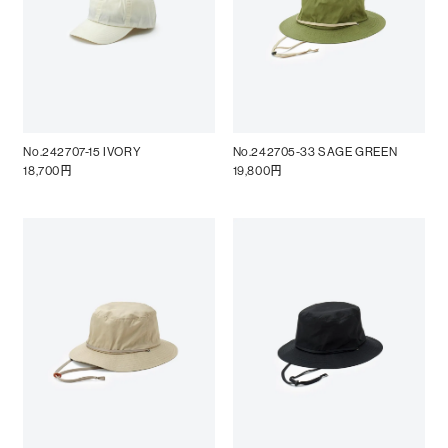
No.242707-15 IVORY
No.242705-33 SAGE GREEN
18,700円
19,800円