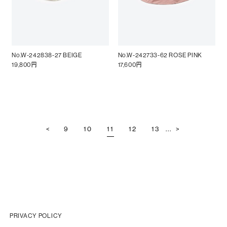
No.W-242838-27 BEIGE
No.W-242733-62 ROSE PINK
19,800円
17,600円
<
9
10
11
12
13
...
>
PRIVACY POLICY