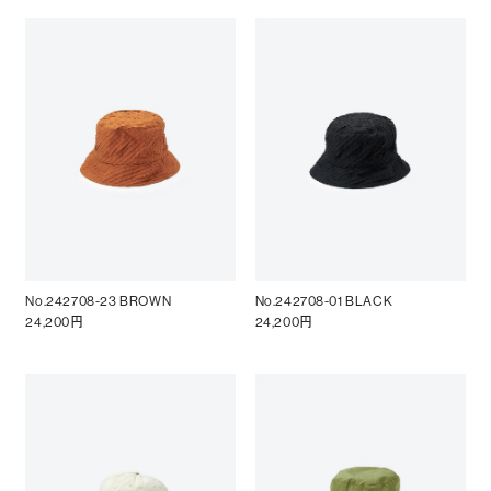
No.242708-23 BROWN
No.242708-01 BLACK
24,200円
24,200円