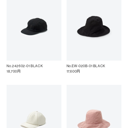
No.242602-01 BLACK
No.EW-020B-01 BLACK
18,700円
17,600円