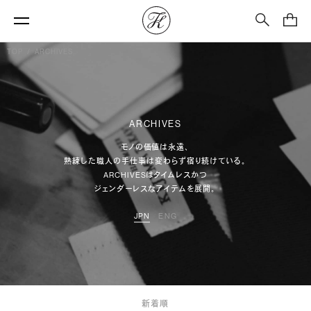
TOP
/
ARCHIVES
ARCHIVES
モノの価値は永遠、
熟練した職人の手仕事は変わらず宿り続けている。
ARCHIVESはタイムレスかつ
ジェンダーレスなアイテムを展開。
JPN
ENG
新着順